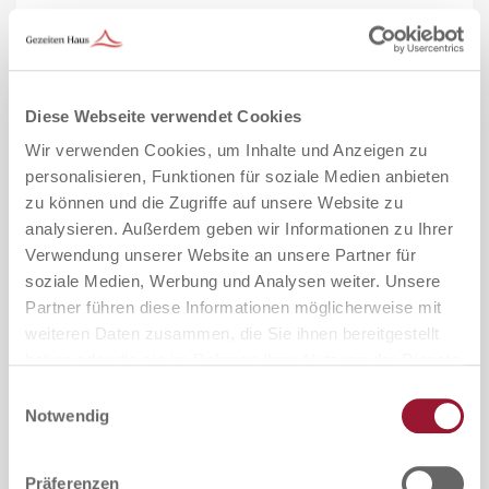
Im Fokus der multimodalen Traumatherapie mit systemischen
Behandlungsansatz steht der Mensch mit seinen individuellen
Bedürfnissen und Erfahrungen. Deswegen entwickeln unsere
Fachärzt:innen und…
Diese Webseite verwendet Cookies
MEHR ERFAHREN
Wir verwenden Cookies, um Inhalte und Anzeigen zu
personalisieren, Funktionen für soziale Medien anbieten
zu können und die Zugriffe auf unsere Website zu
analysieren. Außerdem geben wir Informationen zu Ihrer
Verwendung unserer Website an unsere Partner für
soziale Medien, Werbung und Analysen weiter. Unsere
Partner führen diese Informationen möglicherweise mit
weiteren Daten zusammen, die Sie ihnen bereitgestellt
haben oder die sie im Rahmen Ihrer Nutzung der Dienste
gesammelt haben.
Einwilligungsauswahl
Notwendig
Informationen zur Verarbeitung Ihrer personenbezogenen
Daten finden Sie in der
Datenschutzerklärung
.
Präferenzen