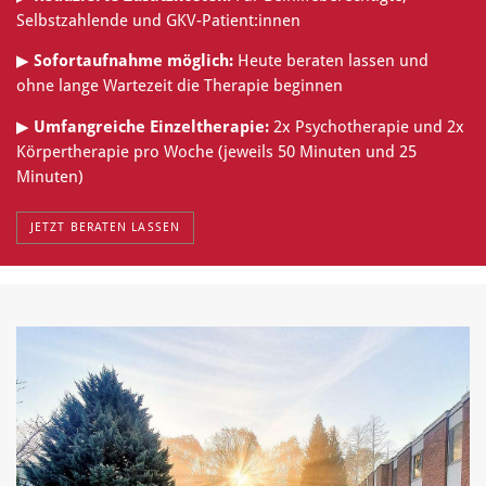
Selbstzahlende und GKV-Patient:innen
▶
Sofortaufnahme möglich:
Heute beraten lassen und
ohne lange Wartezeit die Therapie beginnen
▶
Umfangreiche Einzeltherapie:
2x Psychotherapie und 2x
Körpertherapie pro Woche (jeweils 50 Minuten und 25
Minuten)
JETZT BERATEN LASSEN