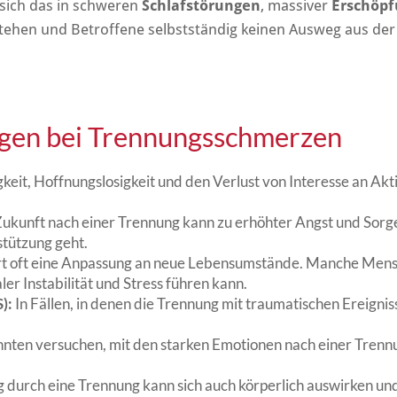
sich das in schweren
Schlafstörungen
, massiver
Erschöp
hen und Betroffene selbstständig keinen Ausweg aus der Tr
ngen bei Trennungsschmerzen
keit, Hoffnungslosigkeit und den Verlust von Interesse an Akti
Zukunft nach einer Trennung kann zu erhöhter Angst und Sorge
stützung geht.
t oft eine Anpassung an neue Lebensumstände. Manche Mensch
r Instabilität und Stress führen kann.
):
In Fällen, in denen die Trennung mit traumatischen Ereigni
en versuchen, mit den starken Emotionen nach einer Trenn
 durch eine Trennung kann sich auch körperlich auswirken und