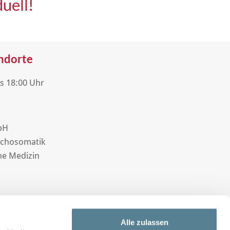
uell!
andorte
is 18:00 Uhr
bH
sychosomatik
he Medizin
Alle zulassen