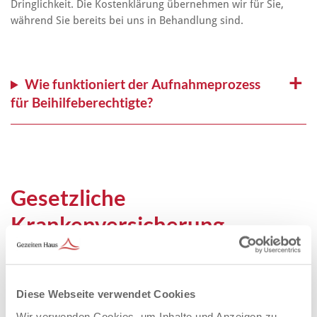
Dringlichkeit. Die Kostenklärung übernehmen wir für Sie,
während Sie bereits bei uns in Behandlung sind.
Wie funktioniert der Aufnahmeprozess
für Beihilfeberechtigte?
Gesetzliche
Krankenversicherung
Gesetzliche Krankenkassen sind nicht verpflichtet
entstehende Kosten für eine Behandlung in einer Privatklinik
zu übernehmen.
Diese Webseite verwendet Cookies
Wir verwenden Cookies, um Inhalte und Anzeigen zu