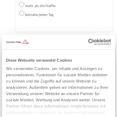
mehr als die Hälfte
beinahe jeden Tag
Fühlen Sie sich unruhig, rastlos oder haben Sie einen
stärkeren Bewegungsdrang als sonst?
Diese Webseite verwendet Cookies
nie
Wir verwenden Cookies, um Inhalte und Anzeigen zu
an einzelnen Tagen
personalisieren, Funktionen für soziale Medien anbieten
mehr als die Hälfte
zu können und die Zugriffe auf unsere Website zu
analysieren. Außerdem geben wir Informationen zu Ihrer
beinahe jeden Tag
Verwendung unserer Website an unsere Partner für
soziale Medien, Werbung und Analysen weiter. Unsere
Partner führen diese Informationen möglicherweise mit
weiteren Daten zusammen, die Sie ihnen bereitgestellt
Haben Sie schon einmal darüber nachgedacht, sich