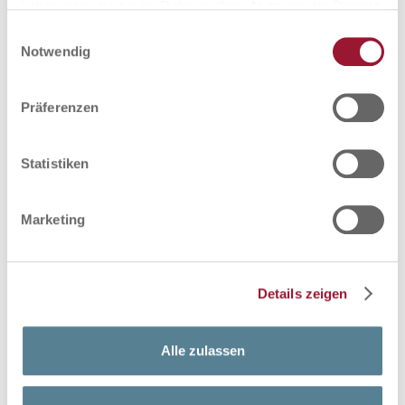
haben oder die sie im Rahmen Ihrer Nutzung der Dienste
Leid zuzufügen?
gesammelt haben.
Einwilligungsauswahl
Notwendig
nie
Informationen zur Verarbeitung Ihrer personenbezogenen
an einzelnen Tagen
Daten finden Sie in der
Datenschutzerklärung
.
Präferenzen
Informationen und Kontaktangaben des Seitenbetreiber
mehr als die Hälfte
finden Sie im
Impressum
.
beinahe jeden Tag
Statistiken
Marketing
Hatten Sie schon mal den Gedanken, dass Sie lieber
tot wären?
Details zeigen
nie
an einzelnen Tagen
Alle zulassen
mehr als die Hälfte