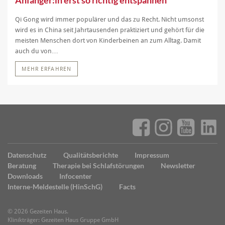
Anfänger:in erst so richtig entspannen
Qi Gong wird immer populärer und das zu Recht. Nicht umsonst
wird es in China seit Jahrtausenden praktiziert und gehört für die
meisten Menschen dort von Kinderbeinen an zum Alltag. Damit
auch du von…
MEHR ERFAHREN
Datenschutz
Qualitätsberichte
Impressum
Beratung
Therapie bei Schlafstörungen
Newsletter
Downloads
Infocenter
Interne-Meldestelle (HinSchG)
Facts
© 2026 Gezeiten Haus.
Klinikträger: Gezeiten Haus Gruppe GmbH